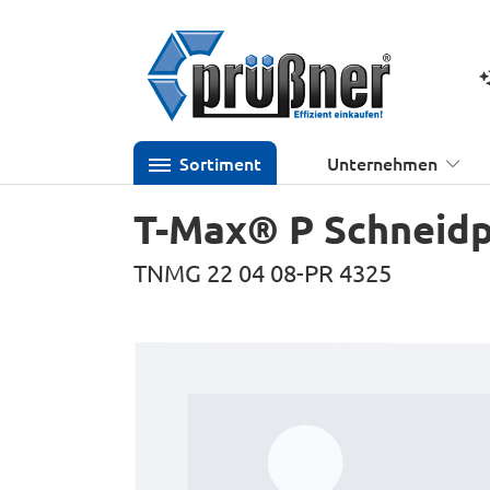
 Hauptinhalt springen
Zur Suche springen
Zur Hauptnavigation springen
K
Sortiment
Unternehmen
T-Max® P Schneidp
TNMG 22 04 08-PR 4325
Bildergalerie überspringen