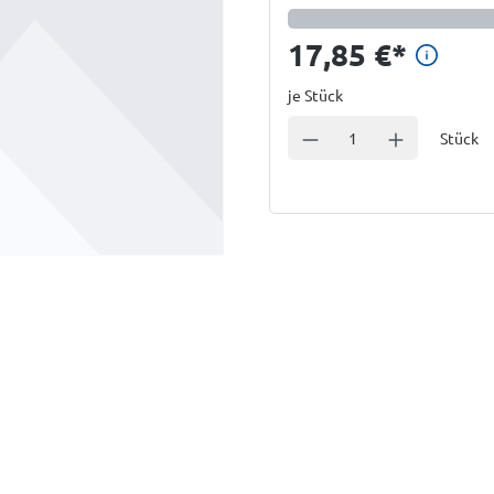
Preis
17,85 €
*
je Stück
Einheit
Anzahl verringern
Anzahl erhöhe