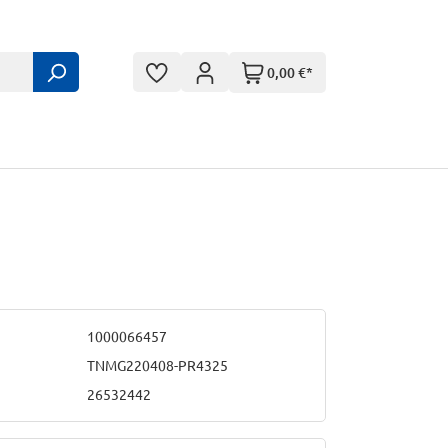
0,00 €*
1000066457
TNMG220408-PR4325
26532442