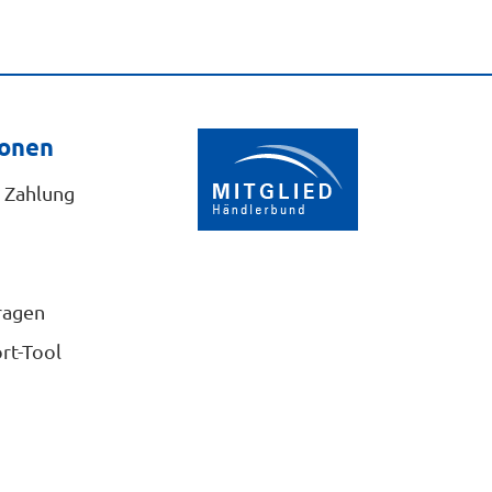
ionen
 Zahlung
ragen
rt-Tool