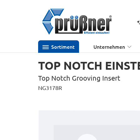
 Hauptinhalt springen
Zur Suche springen
Zur Hauptnavigation springen
K
Sortiment
Unternehmen
TOP NOTCH EINS
Top Notch Grooving Insert
NG3178R
Bildergalerie überspringen