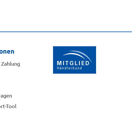
ionen
 Zahlung
ragen
rt-Tool