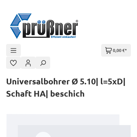
Zum Hauptinhalt springen
0,00 €*
Universalbohrer Ø 5.10| l=5xD|
Schaft HA| beschich
Bildergalerie überspringen