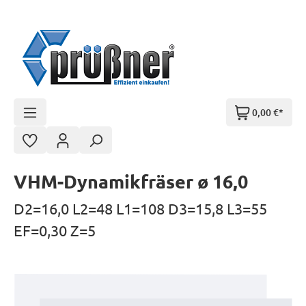
Zum Hauptinhalt springen
0,00 €*
VHM-Dynamikfräser ø 16,0
D2=16,0 L2=48 L1=108 D3=15,8 L3=55
EF=0,30 Z=5
Bildergalerie überspringen