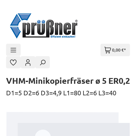
Zum Hauptinhalt springen
0,00 €*
VHM-Minikopierfräser ø 5 ER0,2
D1=5 D2=6 D3=4,9 L1=80 L2=6 L3=40
Bildergalerie überspringen