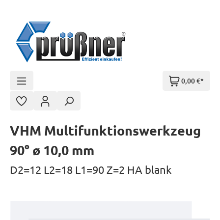
Zum Hauptinhalt springen
0,00 €*
VHM Multifunktionswerkzeug
90° ø 10,0 mm
D2=12 L2=18 L1=90 Z=2 HA blank
Bildergalerie überspringen