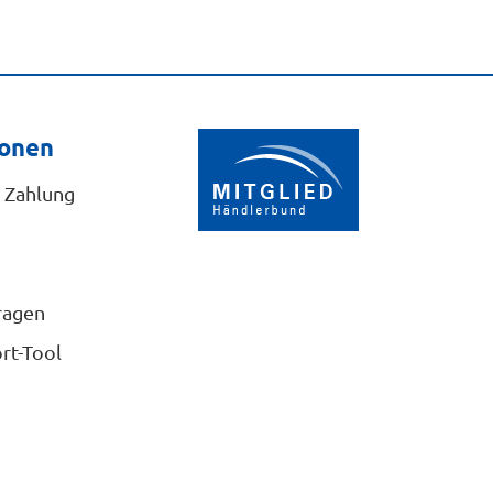
ionen
 Zahlung
ragen
rt-Tool