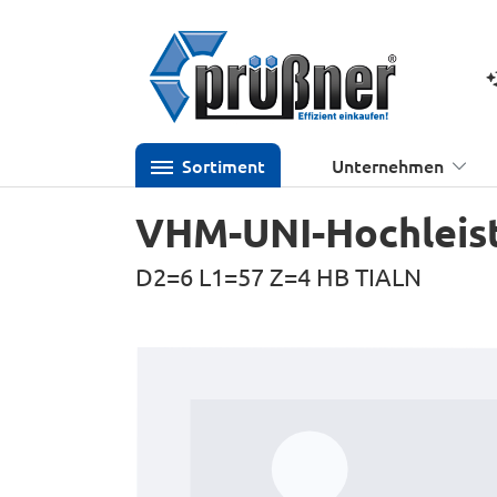
 Hauptinhalt springen
Zur Suche springen
Zur Hauptnavigation springen
K
Sortiment
Unternehmen
VHM-UNI-Hochleist
D2=6 L1=57 Z=4 HB TIALN
Bildergalerie überspringen