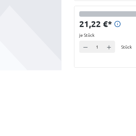
Preis
21,22 €
*
je Stück
Einheit
Anzahl verringern
Anzahl erhöhe