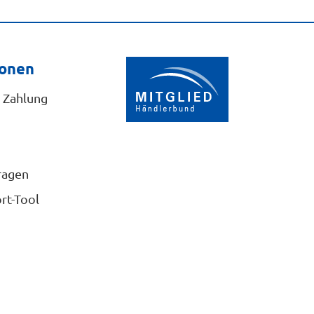
ionen
 Zahlung
ragen
rt-Tool