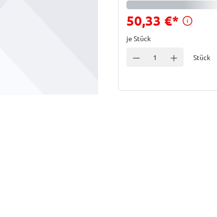
Preis
50,33 €
*
je Stück
Einheit
Anzahl verringern
Anzahl erhöhe