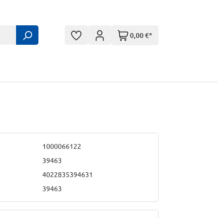
0,00 €*
1000066122
39463
4022835394631
39463