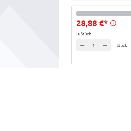
Preis
28,88 €
*
je Stück
Einheit
Anzahl verringern
Anzahl erhöhe