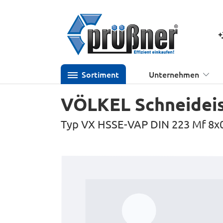
 Hauptinhalt springen
Zur Suche springen
Zur Hauptnavigation springen
K
Sortiment
Unternehmen
VÖLKEL Schneidei
Typ VX HSSE-VAP DIN 223 Mf 8x
Bildergalerie überspringen