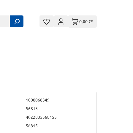
0,00 €*
1000068349
56815
4022835568155
56815