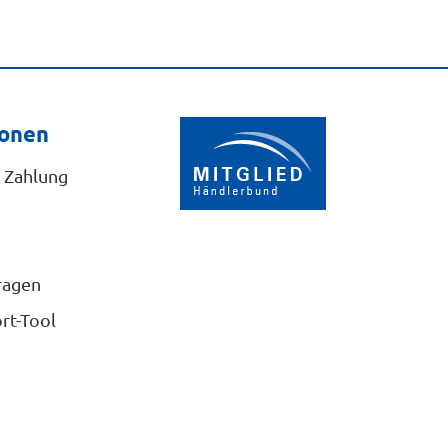
ionen
 Zahlung
ragen
rt-Tool