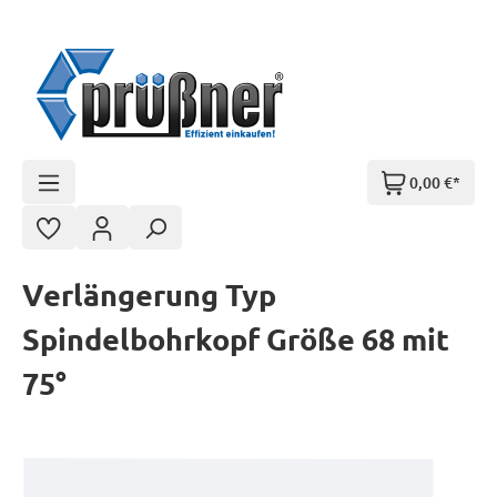
Zum Hauptinhalt springen
0,00 €*
Verlängerung Typ
Spindelbohrkopf Größe 68 mit
75°
Bildergalerie überspringen