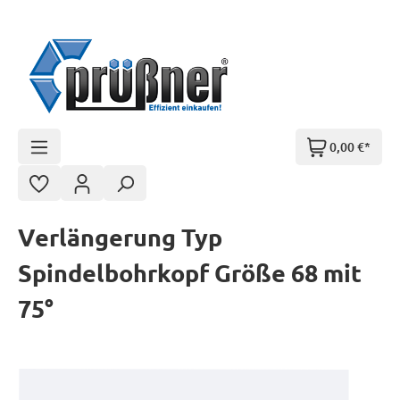
Zum Hauptinhalt springen
0,00 €*
Verlängerung Typ
Spindelbohrkopf Größe 68 mit
75°
Bildergalerie überspringen