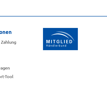
ionen
 Zahlung
ragen
rt-Tool