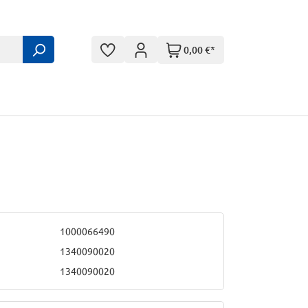
0,00 €*
1000066490
1340090020
1340090020