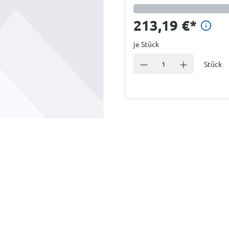
Prei
213,19 €
*
je Stück
Einheit
Anzahl verringern
Anzahl erhöhe