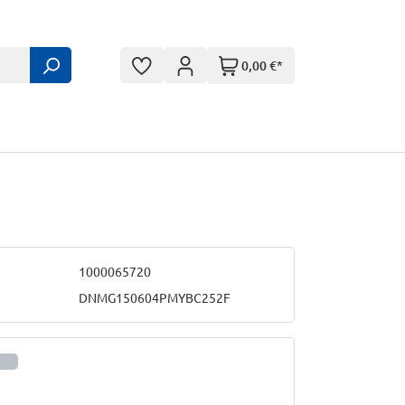
0,00 €*
1000065720
DNMG150604PMYBC252F
informationen anzeigen