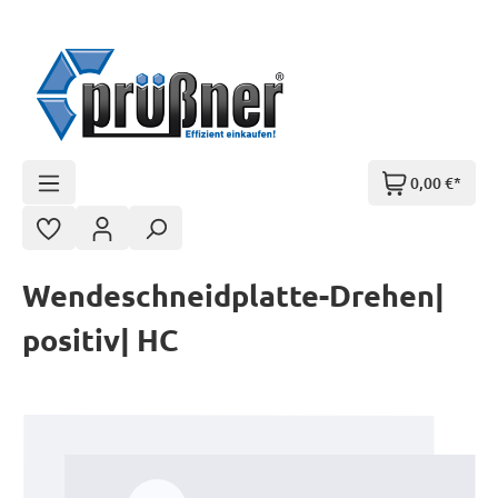
Zum Hauptinhalt springen
0,00 €*
Wendeschneidplatte-Drehen|
positiv| HC
Bildergalerie überspringen