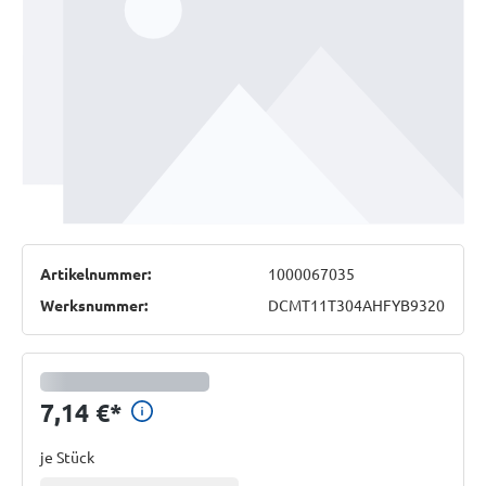
Artikelnummer:
1000067035
Werksnummer:
DCMT11T304AHFYB9320
Preisinformationen anzeigen
7,14 €
*
je Stück