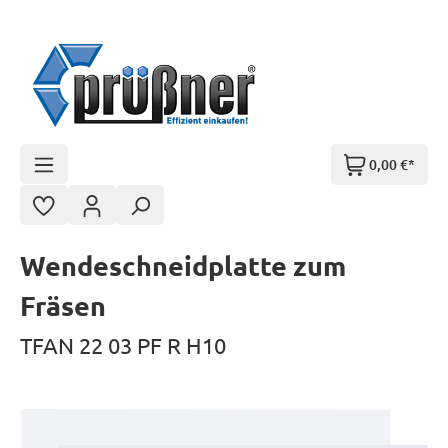
Zum Hauptinhalt springen
0,00 €*
Wendeschneidplatte zum
Fräsen
TFAN 22 03 PF R H10
Bildergalerie überspringen