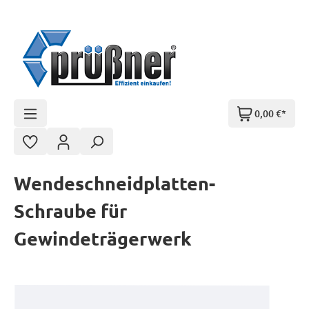
Zum Hauptinhalt springen
0,00 €*
Wendeschneidplatten-
Schraube für
Gewindeträgerwerk
Bildergalerie überspringen