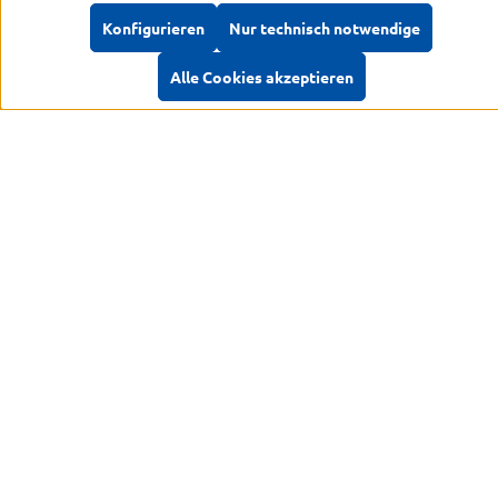
Abschicken
Konfigurieren
Nur technisch notwendige
Werkzeugleiste anzeigen
Alle Cookies akzeptieren
Kontakt
Vertrag widerrufen
Rechtliches
Informationen